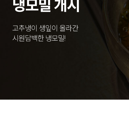
냉모밀 개시
고추냉이 생잎이 올라간
시원담백한 냉모밀!
1
2
3
4