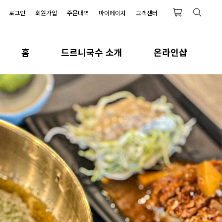
로그인
회원가입
주문내역
마이페이지
고객센터
홈
드르니국수 소개
온라인샵