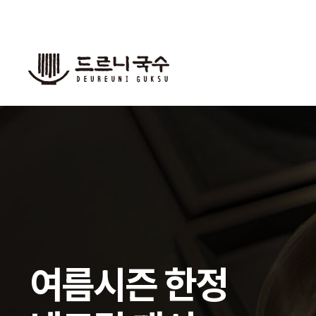
검색
여름시즌 한정