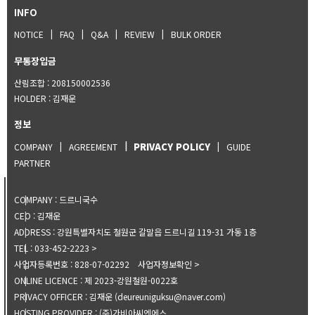
INFO
NOTICE
FAQ
Q&A
REVIEW
BULK ORDER
무통장입금
산림조합 : 208150002536
HOLDER
: 김재운
정보
PRIVACY POLICY
COMPANY
AGREEMENT
GUIDE
PARTNER
COMPANY
:
드르니국수
CEO
:
김재운
ADDRESS
:
강원특별자치도 철원군 갈말읍 드르니길 119-31 가동 1층
TEL
:
033-452-2223
사업자등록번호
:
828-07-02292
사업자정보확인
ONLINE LICENCE
:
제 2023-강원철원-0022호
PRIVACY OFFICER
:
김재운 (
deureuniguksu@naver.com
)
HOSTING PROVIDER
:
(주)가비아씨엔에스